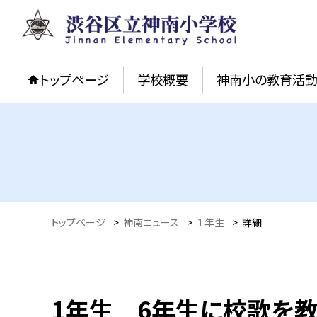
トップページ
学校概要
神南小の教育活
トップページ
>
神南ニュース
>
１年生
>
詳細
1年生 6年生に校歌を