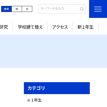
標準
中
大
研究
学校建て替え
アクセス
新１年生
カテゴリ
１年生