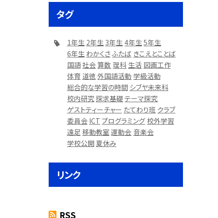
タグ
1年生
2年生
3年生
4年生
5年生
6年生
わかくさ
ふたば
きこえとことば
国語
社会
算数
理科
生活
図画工作
体育
道徳
外国語活動
学級活動
総合的な学習の時間
シブヤ未来科
校内研究
探求基礎
テーマ探究
ゲストティーチャー
たてわり班
クラブ
委員会
ICT
プログラミング
校外学習
遠足
移動教室
運動会
音楽会
学校公開
夏休み
リンク
RSS