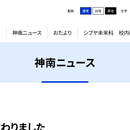
配色
通常
白地
黒地
文字
動
神南ニュース
おたより
シブヤ未来科 校内
神南ニュース
教わりました