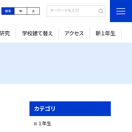
標準
中
大
研究
学校建て替え
アクセス
新１年生
カテゴリ
１年生