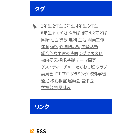
タグ
1年生
2年生
3年生
4年生
5年生
6年生
わかくさ
ふたば
きこえとことば
国語
社会
算数
理科
生活
図画工作
体育
道徳
外国語活動
学級活動
総合的な学習の時間
シブヤ未来科
校内研究
探求基礎
テーマ探究
ゲストティーチャー
たてわり班
クラブ
委員会
ICT
プログラミング
校外学習
遠足
移動教室
運動会
音楽会
学校公開
夏休み
リンク
RSS