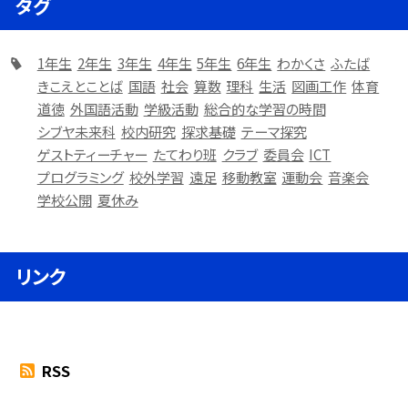
タグ
1年生
2年生
3年生
4年生
5年生
6年生
わかくさ
ふたば
きこえとことば
国語
社会
算数
理科
生活
図画工作
体育
道徳
外国語活動
学級活動
総合的な学習の時間
シブヤ未来科
校内研究
探求基礎
テーマ探究
ゲストティーチャー
たてわり班
クラブ
委員会
ICT
プログラミング
校外学習
遠足
移動教室
運動会
音楽会
学校公開
夏休み
リンク
RSS