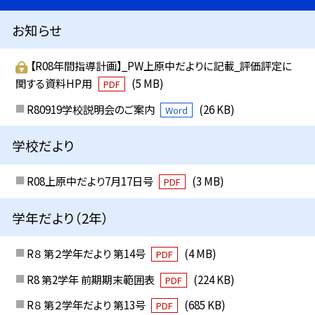
お知らせ
【R08年間指導計画】_PW上原中だよりに記載_評価評定に
関する資料HP用
(5 MB)
PDF
R80919学校説明会のご案内
(26 KB)
Word
学校だより
R08上原中だより7月17日号
(3 MB)
PDF
学年だより（2年）
R８ 第２学年だより 第14号
(4 MB)
PDF
R8 第2学年 前期期末範囲表
(224 KB)
PDF
R８ 第２学年だより 第13号
(685 KB)
PDF