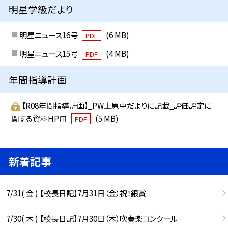
明星学級だより
明星ニュース16号
(6 MB)
PDF
明星ニュース15号
(4 MB)
PDF
年間指導計画
【R08年間指導計画】_PW上原中だよりに記載_評価評定に
関する資料HP用
(5 MB)
PDF
新着記事
7/31( 金 ) 【校長日記】7月31日（金）祝！銀賞
7/30( 木 ) 【校長日記】7月30日（木）吹奏楽コンクール