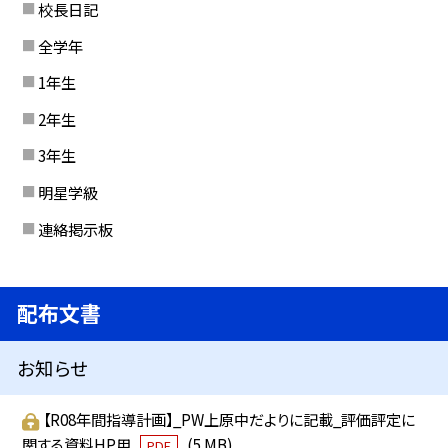
校長日記
全学年
1年生
2年生
3年生
明星学級
連絡掲示板
配布文書
お知らせ
【R08年間指導計画】_PW上原中だよりに記載_評価評定に
関する資料HP用
(5 MB)
PDF