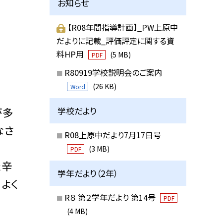
お知らせ
【R08年間指導計画】_PW上原中
だよりに記載_評価評定に関する資
料HP用
(5 MB)
PDF
R80919学校説明会のご案内
(26 KB)
Word
学校だより
が多
なさ
R08上原中だより7月17日号
(3 MB)
PDF
た辛
学年だより（2年）
よく
R８ 第２学年だより 第14号
PDF
(4 MB)