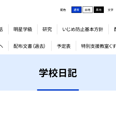
配色
通常
白地
黒地
文字
活
明星学級
研究
いじめ防止基本方針
へ
配布文書（過去）
予定表
特別支援教室く
学校日記