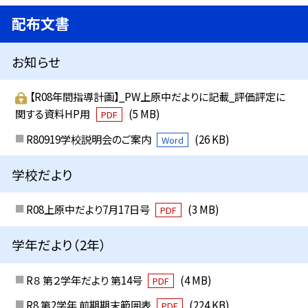
配布文書
お知らせ
【R08年間指導計画】_PW上原中だよりに記載_評価評定に
関する資料HP用
(5 MB)
PDF
R80919学校説明会のご案内
(26 KB)
Word
学校だより
R08上原中だより7月17日号
(3 MB)
PDF
学年だより（2年）
R８ 第２学年だより 第14号
(4 MB)
PDF
R8 第2学年 前期期末範囲表
(224 KB)
PDF