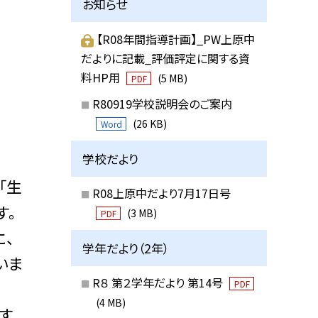
お知らせ
【R08年間指導計画】_PW上原中
だよりに記載_評価評定に関する資
料HP用
(5 MB)
PDF
R80919学校説明会のご案内
(26 KB)
Word
学校だより
「生
R08上原中だより7月17日号
す。
(3 MB)
PDF
に、
学年だより（2年）
いま
R８ 第２学年だより 第14号
PDF
(4 MB)
す