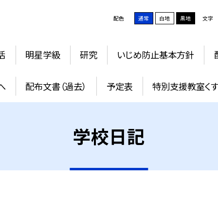
配色
通常
白地
黒地
文字
活
明星学級
研究
いじめ防止基本方針
へ
配布文書（過去）
予定表
特別支援教室く
学校日記