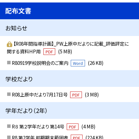
配布文書
お知らせ
【R08年間指導計画】_PW上原中だよりに記載_評価評定に
関する資料HP用
(5 MB)
PDF
R80919学校説明会のご案内
(26 KB)
Word
学校だより
R08上原中だより7月17日号
(3 MB)
PDF
学年だより（2年）
R８ 第２学年だより 第14号
(4 MB)
PDF
R8 第2学年 前期期末範囲表
(224 KB)
PDF