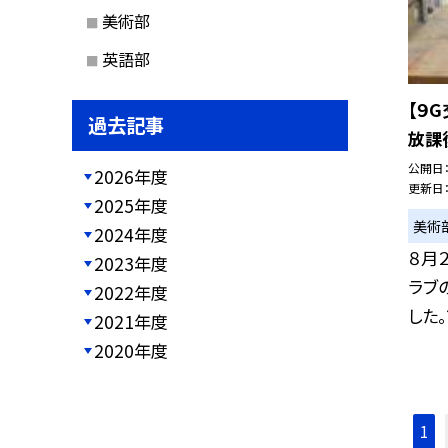
美術部
英語部
【９
過去記事
放課
公開日
2026年度
更新日
2025年度
美術
2024年度
８月
2023年度
ラブ
2022年度
した。
2021年度
2020年度
1