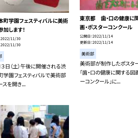
東京都 歯・口の健康に
本町学園フェスティバルに美術
画・ポスターコンクール
参加します！
公開日
2022/11/14
2022/11/30
更新日
2022/11/14
2022/11/30
美術部
部
美術部が制作したポスタ
月３日（土）午後に開催される渋
「歯・口の健康に関する図
町学園フェスティバルで美術部
ーコンクール」に...
スを開き...