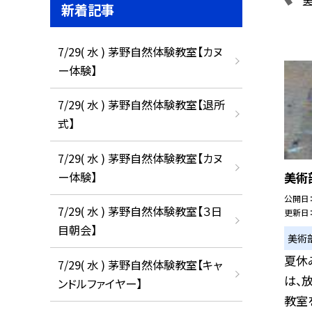
新着記事
7/29( 水 ) 茅野自然体験教室【カヌ
ー体験】
7/29( 水 ) 茅野自然体験教室【退所
式】
7/29( 水 ) 茅野自然体験教室【カヌ
ー体験】
美術
公開日
7/29( 水 ) 茅野自然体験教室【３日
更新日
目朝会】
美術
夏休
7/29( 水 ) 茅野自然体験教室【キャ
は、
ンドルファイヤー】
教室を