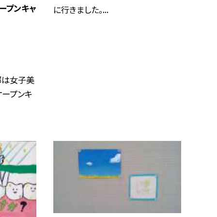
ープンキャ
に行きました。...
部は女子美
オープンキ