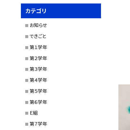
カテゴリ
お知らせ
できごと
第１学年
第２学年
第３学年
第４学年
第５学年
第６学年
Ｅ組
第７学年