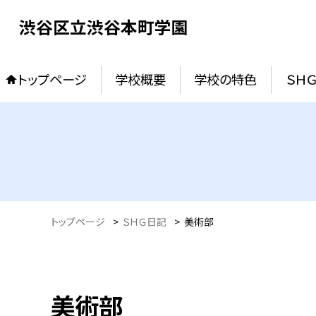
渋谷区立渋谷本町学園
トップページ
学校概要
学校の特色
ＳＨ
トップページ
>
ＳＨＧ日記
>
美術部
美術部