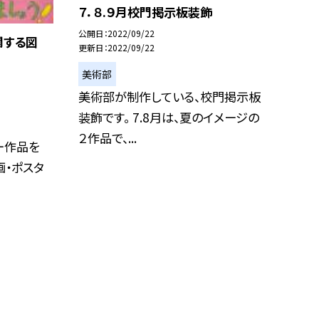
７．８.９月校門掲示板装飾
公開日
2022/09/22
関する図
更新日
2022/09/22
美術部
美術部が制作している、校門掲示板
装飾です。 7.8月は、夏のイメージの
２作品で、...
ー作品を
画・ポスタ