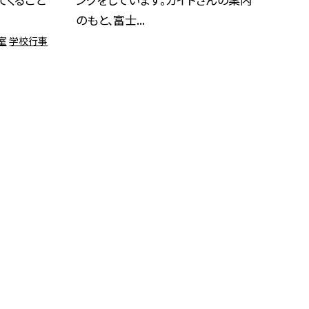
のもと、富士...
室
学校行事