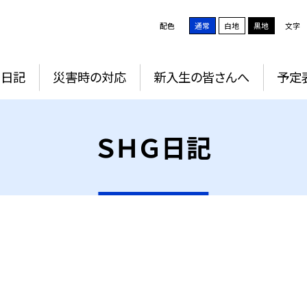
配色
通常
白地
黒地
文字
Ｇ日記
災害時の対応
新入生の皆さんへ
予定
ＳＨＧ日記