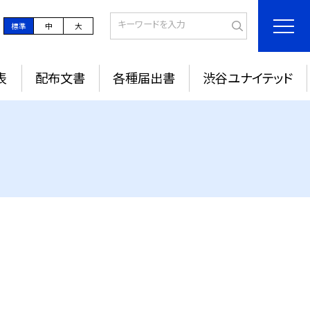
標準
中
大
表
配布文書
各種届出書
渋谷ユナイテッド