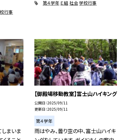
第４学年
Ｅ組
社会
学校行事
校行事
【御殿場移動教室】富士山ハイキング
公開日
2025/09/11
更新日
2025/09/11
第４学年
てしまいま
雨はやみ、曇り空の中、富士山ハイキ
てくること
ングをしています。ガイドさんの案内