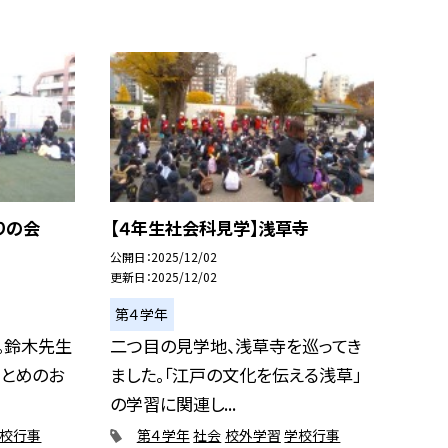
りの会
【４年生社会科見学】浅草寺
公開日
2025/12/02
更新日
2025/12/02
第４学年
。鈴木先生
二つ目の見学地、浅草寺を巡ってき
まとめのお
ました。「江戸の文化を伝える浅草」
の学習に関連し...
校行事
第４学年
社会
校外学習
学校行事