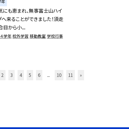
学年
気にも恵まれ、無事富士山ハイ
グへ来ることができました！須走
目から小...
第４学年
校外学習
移動教室
学校行事
2
3
4
5
6
...
10
11
»