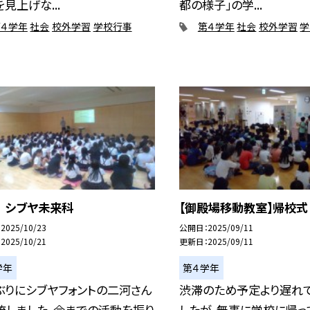
見上げな...
都の様子」の学...
第４学年
社会
校外学習
学校行事
第４学年
社会
校外学習
学
 シブヤ未来科
【御殿場移動教室】帰校式
2025/10/23
公開日
2025/09/11
2025/10/21
更新日
2025/09/11
学年
第４学年
ぶりにシブヤフォントの二河さん
渋滞のため予定より遅れ
流しました。今までの活動を振り
したが、無事に学校に帰っ