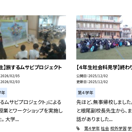
年生】旅するムサビプロジェクト
【４年生社会科見学】終わ
2026/02/05
公開日
2025/12/02
2026/02/03
更新日
2025/12/02
学年
第４学年
するムサビプロジェクト」による
先ほど、無事帰校しました
授業とワークショップを実施し
と根尾副校長先生から、
。 大学...
話がありました...
第４学年
社会
校外学習
学