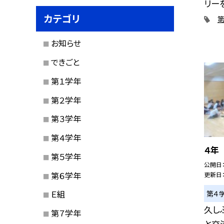
リーを
カテゴリ
お知らせ
できごと
第１学年
第２学年
第３学年
第４学年
４年
第５学年
公開日
第６学年
更新日
Ｅ組
第４
久し
第７学年
と交