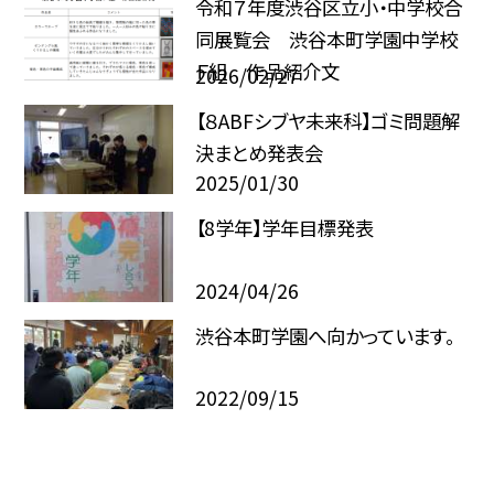
令和７年度渋谷区立小・中学校合
同展覧会 渋谷本町学園中学校
Ｆ組 作品紹介文
2026/02/27
【８ABFシブヤ未来科】ゴミ問題解
決まとめ発表会
2025/01/30
【8学年】学年目標発表
2024/04/26
渋谷本町学園へ向かっています。
2022/09/15