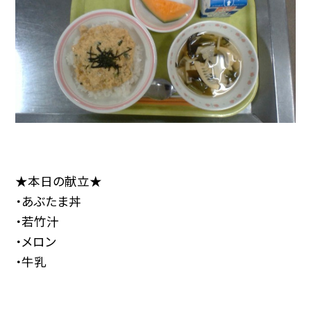
★本日の献立★
・あぶたま丼
・若竹汁
・メロン
・牛乳