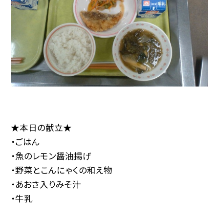
★本日の献立★
・ごはん
・魚のレモン醤油揚げ
・野菜とこんにゃくの和え物
・あおさ入りみそ汁
・牛乳