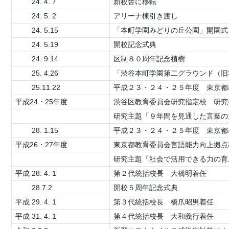
24. 4. 7
新校舎に移転
24. 5. 2
アリーナ棟引き渡し
24. 5.15
「本町学園みどりの丘公園」開園式
24. 5.19
開校記念式典
24. 9.14
区制８０周年記念植樹
25. 4.26
「渋谷本町学園第二グラウンド（旧
25.11.22
平成２３・２４・２５年度 東京都
平成24・25年度
渋谷区教育委員会研究指定校 研究
研究主題「９年間を見通した言葉の
28. 1.15
平成２３・２４・２５年度 東京都
平成26・27年度
東京都教育委員会言語能力向上拠点
研究主題「社会で活用できる力の育
平成 28. 4. 1
第２代統括校長 大橋明着任
28.7.2
開校５周年記念式典
平成 29. 4. 1
第３代統括校長 橋爪昭男着任
平成 31. 4. 1
第４代統括校長 大和義行着任