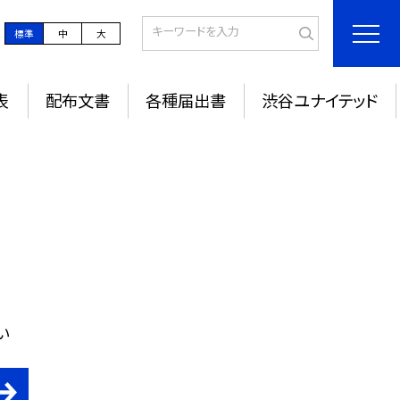
標準
中
大
表
配布文書
各種届出書
渋谷ユナイテッド
い