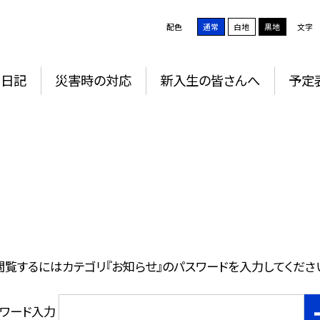
配色
通常
白地
黒地
文字
Ｇ日記
災害時の対応
新入生の皆さんへ
予定
閲覧するにはカテゴリ『お知らせ』のパスワードを入力してくださ
スワード入力