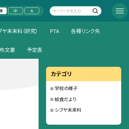
準
中
大
ブヤ未来科（研究）
PTA
各種リンク先
布文書
予定表
カテゴリ
学校の様子
給食だより
シブヤ未来科