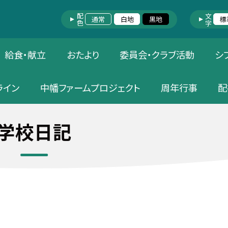
配色
文字
通常
白地
黒地
標
給食・献立
おたより
委員会・クラブ活動
シ
ライン
中幡ファームプロジェクト
周年行事
配
学校日記