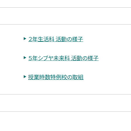
２年生活科 活動の様子
５年シブヤ未来科 活動の様子
授業時数特例校の取組