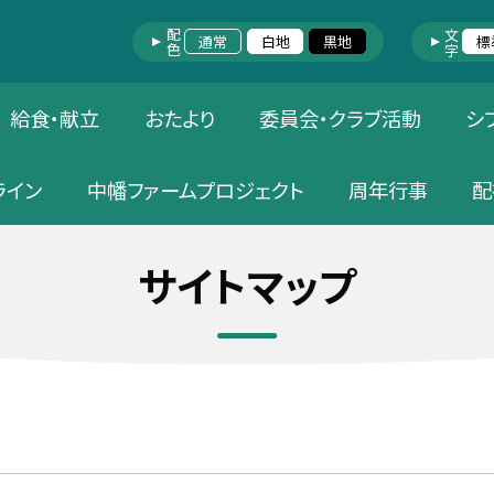
配色
文字
通常
白地
黒地
標
給食・献立
おたより
委員会・クラブ活動
シ
ライン
中幡ファームプロジェクト
周年行事
配
サイトマップ