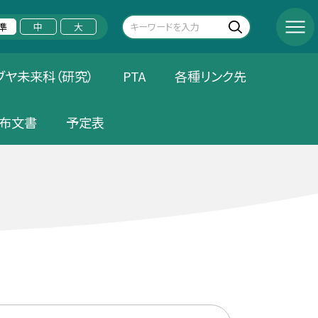
準
中
大
ブヤ未来科（研究）
PTA
各種リンク先
布文書
予定表