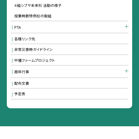
４組シブヤ未来科 活動の様子
授業時数特例校の取組
PTA
各種リンク先
非常災害時ガイドライン
中幡ファームプロジェクト
周年行事
配布文書
予定表