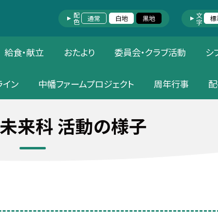
配色
文字
通常
白地
黒地
標
給食・献立
おたより
委員会・クラブ活動
シ
ライン
中幡ファームプロジェクト
周年行事
配
未来科 活動の様子