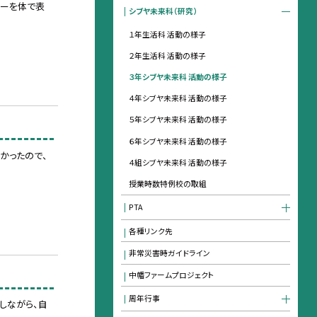
ターを体で表
シブヤ未来科（研究）
１年生活科 活動の様子
２年生活科 活動の様子
３年シブヤ未来科 活動の様子
４年シブヤ未来科 活動の様子
５年シブヤ未来科 活動の様子
６年シブヤ未来科 活動の様子
かったので、
４組シブヤ未来科 活動の様子
授業時数特例校の取組
PTA
各種リンク先
非常災害時ガイドライン
中幡ファームプロジェクト
周年行事
しながら、自