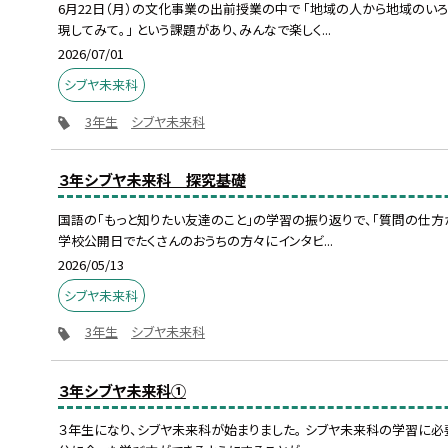
6月22日（月）の文化事業の出前授業の中で 「地域の人から地域の
現してみて。」 という課題があり、みんなで楽しく...
2026/07/01
シブヤ未来科
3年生
シブヤ未来科
３年シブヤ未来科 探究基礎
国語の「もっと知りたい友達のこと」の学習の振り返りで、「質問の仕方
学校公開日でたくさんのおうちの方々にインタビ...
2026/05/13
シブヤ未来科
3年生
シブヤ未来科
３年シブヤ未来科①
３年生になり、シブヤ未来科が始まりました。 シブヤ未来科の学習に必要