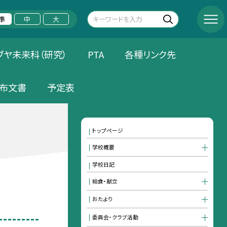
準
中
大
ブヤ未来科（研究）
PTA
各種リンク先
布文書
予定表
トップページ
学校概要
学校日記
給食・献立
おたより
委員会・クラブ活動