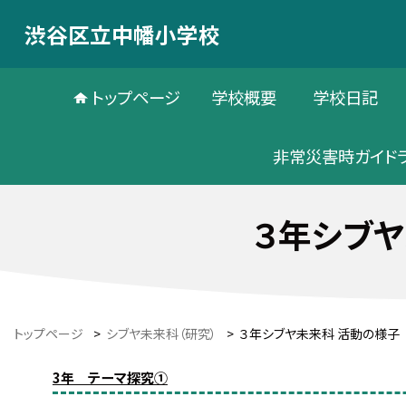
渋谷区立中幡小学校
トップページ
学校概要
学校日記
非常災害時ガイド
３年シブヤ
トップページ
>
シブヤ未来科（研究）
>
３年シブヤ未来科 活動の様子
3年 テーマ探究①