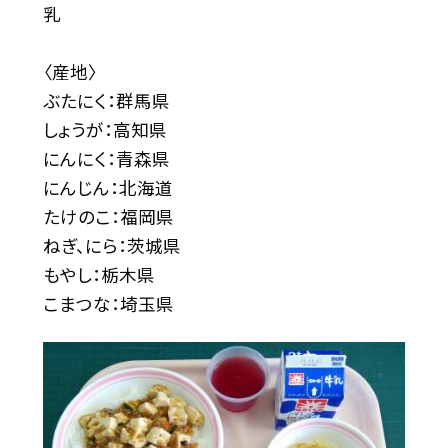
乳
〈産地〉
ぶたにく：群馬県
しょうが：高知県
にんにく：青森県
にんじん：北海道
たけのこ：福岡県
ねぎ、にら：茨城県
もやし：栃木県
こまつな：埼玉県