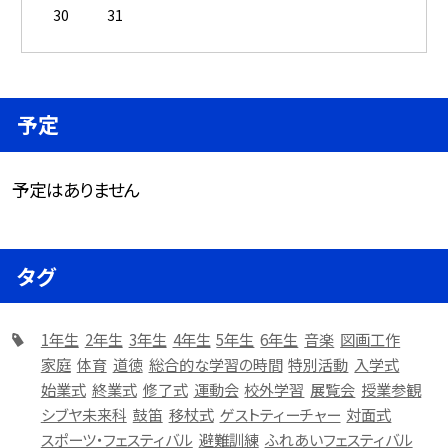
30
31
予定
予定はありません
タグ
1年生
2年生
3年生
4年生
5年生
6年生
音楽
図画工作
家庭
体育
道徳
総合的な学習の時間
特別活動
入学式
始業式
終業式
修了式
運動会
校外学習
展覧会
授業参観
シブヤ未来科
鼓笛
移杖式
ゲストティーチャー
対面式
スポーツ・フェスティバル
避難訓練
ふれあいフェスティバル