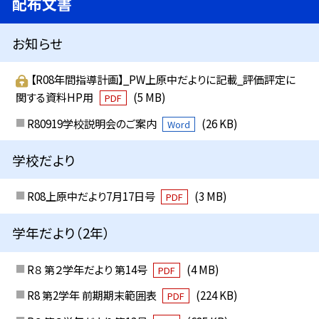
配布文書
お知らせ
【R08年間指導計画】_PW上原中だよりに記載_評価評定に
関する資料HP用
(5 MB)
PDF
R80919学校説明会のご案内
(26 KB)
Word
学校だより
R08上原中だより7月17日号
(3 MB)
PDF
学年だより（2年）
R８ 第２学年だより 第14号
(4 MB)
PDF
R8 第2学年 前期期末範囲表
(224 KB)
PDF