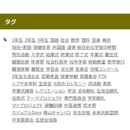
タグ
1年生
2年生
3年生
国語
社会
数学
理科
音楽
美術
技術・家庭
保健体育
外国語
道徳
総合的な学習の時間
特別活動
入学式
始業式
終業式
修了式
卒業式
離任式
健康診断
体育祭
社会科見学
校外学習
移動教室
修学旅行
職場体験
展覧会
学芸会
文化祭
音楽会
合唱コンクール
3年生を送る会
定期考査
授業参観
保護者会
PTA
シブヤ未来科
生徒会
お別れセレモニー
部活動
表彰
卒業式練習
レクリエーション
学活
全校朝礼
生徒会朝礼
任命式
テーマプロジェクト
専門委員会
学年朝礼
マイプロジェクト
避難訓練
中高連携
若木祭
カジュアルDays
青山キャンパス
有志合唱
未来共創空間
中央委員会
生徒会役員