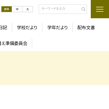
標準
中
大
日記
学校だより
学年だより
配布文書
替え準備委員会