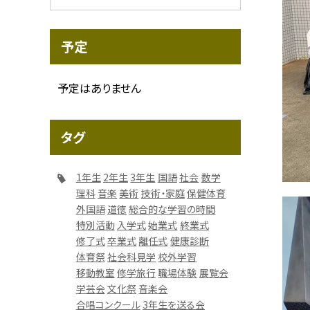
予定
予定はありません
タグ
1年生
2年生
3年生
国語
社会
数学
理科
音楽
美術
技術・家庭
保健体育
外国語
道徳
総合的な学習の時間
特別活動
入学式
始業式
終業式
修了式
卒業式
離任式
健康診断
体育祭
社会科見学
校外学習
移動教室
修学旅行
職場体験
展覧会
学芸会
文化祭
音楽会
合唱コンクール
3年生を送る会