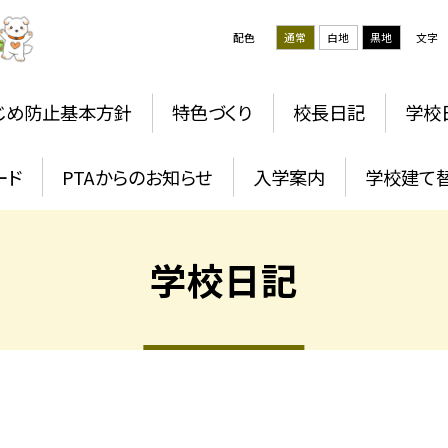
配色
通常
白地
黒地
文字
じめ防止基本方針
特色づくり
校長日記
学校
ード
PTAからのお知らせ
入学案内
学校建て
学校日記