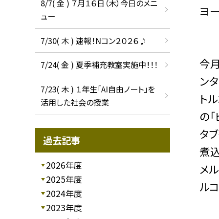
8/7( 金 ) ７月１６日（木）今日のメニ
ヨー
ュー
7/30( 木 ) 速報！Nコン２０２６♪
今
7/24( 金 ) 夏季補充教室実施中！！！
ンタ
7/23( 木 ) １年生「AI自由ノート」を
トル
活用した社会の授業
の「
タブ
過去記事
煮込
2026年度
メル
2025年度
ルコ
2024年度
2023年度