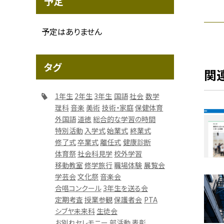
予定
予定はありません
タグ
関
1年生
2年生
3年生
国語
社会
数学
理科
音楽
美術
技術・家庭
保健体育
外国語
道徳
総合的な学習の時間
特別活動
入学式
始業式
終業式
修了式
卒業式
離任式
健康診断
体育祭
社会科見学
校外学習
移動教室
修学旅行
職場体験
展覧会
学芸会
文化祭
音楽会
合唱コンクール
3年生を送る会
定期考査
授業参観
保護者会
PTA
シブヤ未来科
生徒会
お別れセレモニー
部活動
表彰