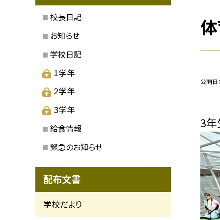
校長日記
体
お知らせ
学校日記
１学年
公開日
２学年
３学年
3年
給食情報
緊急のお知らせ
配布文書
学校だより