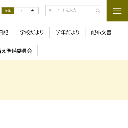
標準
中
大
日記
学校だより
学年だより
配布文書
替え準備委員会