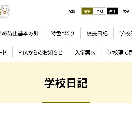
配色
通常
白地
黒地
文字
じめ防止基本方針
特色づくり
校長日記
学校
ード
PTAからのお知らせ
入学案内
学校建て
学校日記