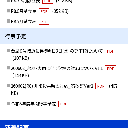
R8.7,8月献立表
(378 KB)
PDF
R8.6月献立表
(352 KB)
PDF
R8.5月献立表
PDF
行事予定
台風６号接近に伴う明日3日(水)の登下校について
PDF
(207 KB)
260602_台風・大雨に伴う学校の対応についてV1.1
PDF
(148 KB)
260602(R8) 非常災害時の対応_R7改訂Ver2
(407
PDF
KB)
令和8年度年間行事予定
PDF
新着記事