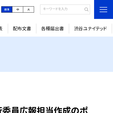
標準
中
大
表
配布文書
各種届出書
渋谷ユナイテッド
行委員広報担当作成のポ