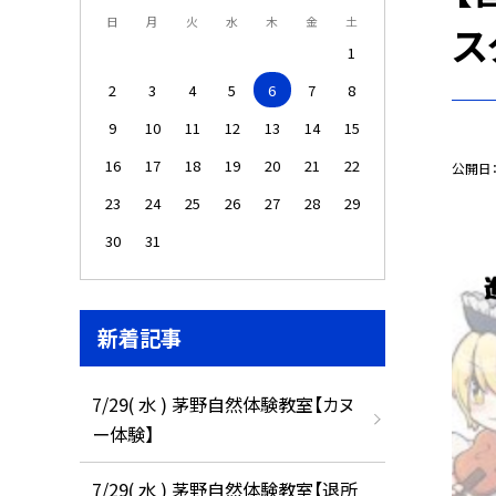
日
月
火
水
木
金
土
ス
1
2
3
4
5
6
7
8
9
10
11
12
13
14
15
16
17
18
19
20
21
22
公開日
23
24
25
26
27
28
29
30
31
新着記事
7/29( 水 ) 茅野自然体験教室【カヌ
ー体験】
7/29( 水 ) 茅野自然体験教室【退所