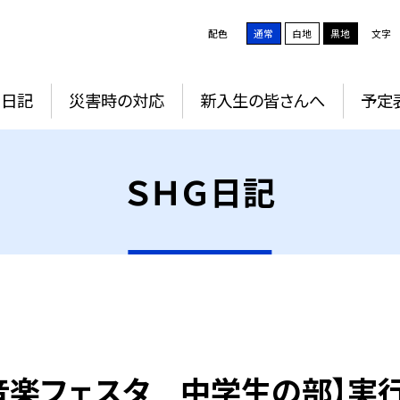
配色
通常
白地
黒地
文字
Ｇ日記
災害時の対応
新入生の皆さんへ
予定
ＳＨＧ日記
音楽フェスタ 中学生の部】実