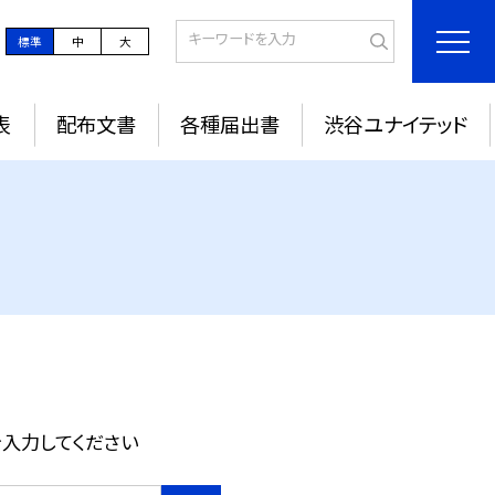
標準
中
大
表
配布文書
各種届出書
渋谷ユナイテッド
入力してください