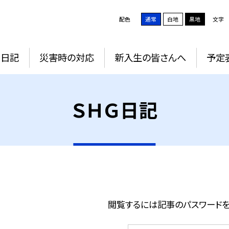
配色
通常
白地
黒地
文字
Ｇ日記
災害時の対応
新入生の皆さんへ
予定
ＳＨＧ日記
閲覧するには記事のパスワードを