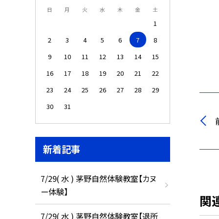
日
月
火
水
木
金
土
1
2
3
4
5
6
7
8
9
10
11
12
13
14
15
16
17
18
19
20
21
22
23
24
25
26
27
28
29
30
31
新着記事
7/29( 水 ) 茅野自然体験教室【カヌ
ー体験】
関
7/29( 水 ) 茅野自然体験教室【退所