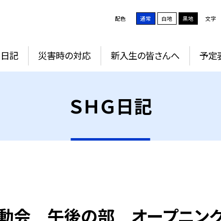
配色
通常
白地
黒地
文字
Ｇ日記
災害時の対応
新入生の皆さんへ
予定
ＳＨＧ日記
動会 午後の部 オープニン