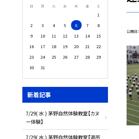
日
月
火
水
木
金
土
1
2
3
4
5
6
7
8
公開日
9
10
11
12
13
14
15
16
17
18
19
20
21
22
23
24
25
26
27
28
29
30
31
新着記事
7/29( 水 ) 茅野自然体験教室【カヌ
ー体験】
7/29( 水 ) 茅野自然体験教室【退所