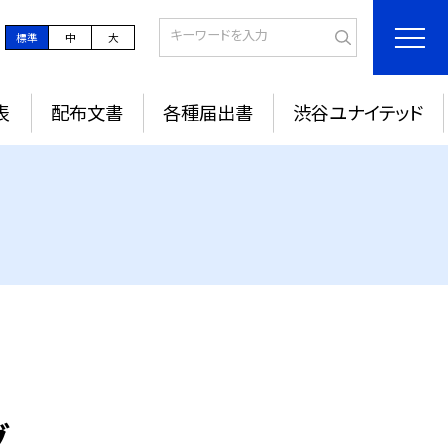
標準
中
大
表
配布文書
各種届出書
渋谷ユナイテッド
グ