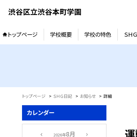
渋谷区立渋谷本町学園
トップページ
学校概要
学校の特色
ＳＨ
トップページ
>
ＳＨＧ日記
>
お知らせ
>
詳細
カレンダー
運
8月
2026年