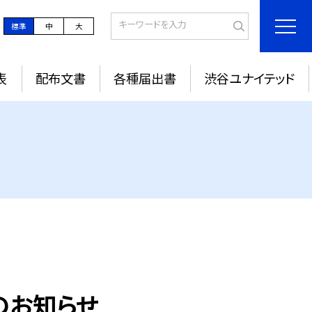
標準
中
大
表
配布文書
各種届出書
渋谷ユナイテッド
のお知らせ