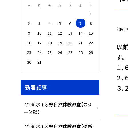
日
月
火
水
木
金
土
1
2
3
4
5
6
7
8
公開日
9
10
11
12
13
14
15
16
17
18
19
20
21
22
以
23
24
25
26
27
28
29
す。
30
31
１．
２
新着記事
３
7/29( 水 ) 茅野自然体験教室【カヌ
ー体験】
7/29( 水 ) 茅野自然体験教室【退所