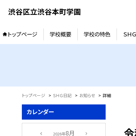
渋谷区立渋谷本町学園
トップページ
学校概要
学校の特色
ＳＨ
トップページ
>
ＳＨＧ日記
>
お知らせ
>
詳細
カレンダー
令
8月
2026年