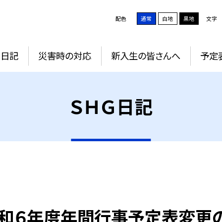
配色
通常
白地
黒地
文字
Ｇ日記
災害時の対応
新入生の皆さんへ
予定
ＳＨＧ日記
和６年度年間行事予定表変更