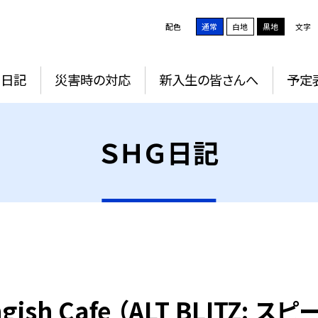
配色
通常
白地
黒地
文字
Ｇ日記
災害時の対応
新入生の皆さんへ
予定
ＳＨＧ日記
ngish Cafe （ALT BLITZ