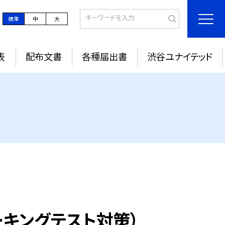
標準
中
大
表
配布文書
各種届出書
渋谷ユナイテッド
: スピーキングテスト対策）