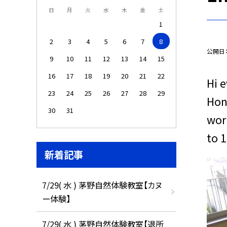
日
月
火
水
木
金
土
1
2
3
4
5
6
7
8
公開日
9
10
11
12
13
14
15
16
17
18
19
20
21
22
Hi 
23
24
25
26
27
28
29
Hon
30
31
wor
to 
新着記事
7/29( 水 ) 茅野自然体験教室【カヌ
ー体験】
7/29( 水 ) 茅野自然体験教室【退所