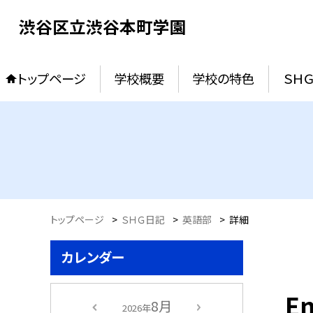
渋谷区立渋谷本町学園
トップページ
学校概要
学校の特色
ＳＨ
トップページ
>
ＳＨＧ日記
>
英語部
>
詳細
カレンダー
E
8月
2026年