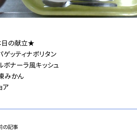
本日の献立★
パゲッティナポリタン
ルボナーラ風キッシュ
凍みかん
ョア
前の記事