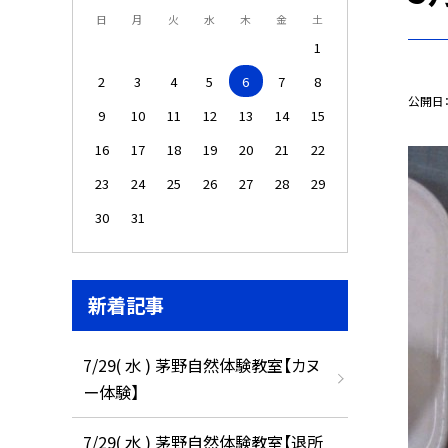
日
月
火
水
木
金
土
1
2
3
4
5
6
7
8
公開日
9
10
11
12
13
14
15
16
17
18
19
20
21
22
23
24
25
26
27
28
29
30
31
新着記事
7/29( 水 ) 茅野自然体験教室【カヌ
ー体験】
7/29( 水 ) 茅野自然体験教室【退所