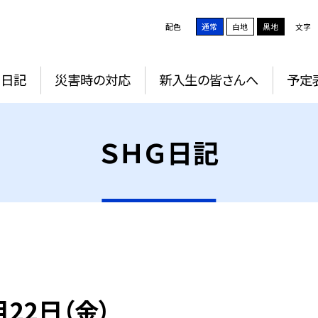
配色
通常
白地
黒地
文字
Ｇ日記
災害時の対応
新入生の皆さんへ
予定
ＳＨＧ日記
月22日（金）