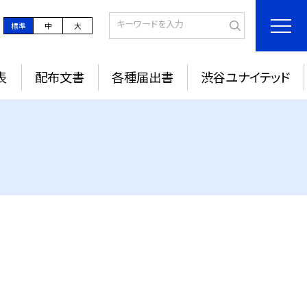
標準
中
大
表
配布文書
各種届出書
渋谷ユナイテッド