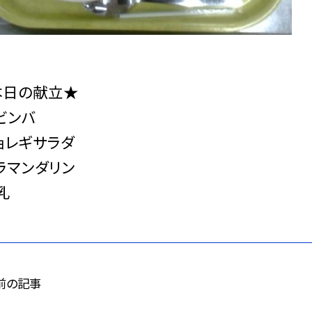
本日の献立★
ビンバ
ョレギサラダ
ラマンダリン
乳
前の記事