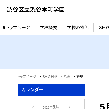
渋谷区立渋谷本町学園
トップページ
学校概要
学校の特色
ＳＨ
トップページ
>
ＳＨＧ日記
>
給食
>
詳細
カレンダー
５
8月
2026年