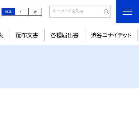
標準
中
大
表
配布文書
各種届出書
渋谷ユナイテッド