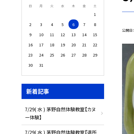
日
月
火
水
木
金
土
1
2
3
4
5
6
7
8
公開日
9
10
11
12
13
14
15
16
17
18
19
20
21
22
23
24
25
26
27
28
29
30
31
新着記事
7/29( 水 ) 茅野自然体験教室【カヌ
ー体験】
7/29( 水 ) 茅野自然体験教室【退所