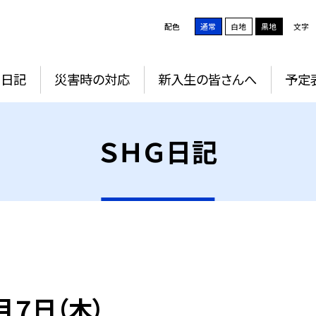
配色
通常
白地
黒地
文字
Ｇ日記
災害時の対応
新入生の皆さんへ
予定
ＳＨＧ日記
月７日（木）