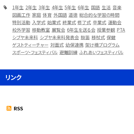
1年生
2年生
3年生
4年生
5年生
6年生
国語
生活
音楽
図画工作
家庭
体育
外国語
道徳
総合的な学習の時間
特別活動
入学式
始業式
終業式
修了式
卒業式
運動会
校外学習
移動教室
展覧会
6年生を送る会
授業参観
PTA
シブヤ未来科
シブヤ未来科発表会
鼓笛
移杖式
保健
ゲストティーチャー
対面式
幼保連携
架け橋プログラム
スポーツ・フェスティバル
避難訓練
ふれあいフェスティバル
リンク
RSS