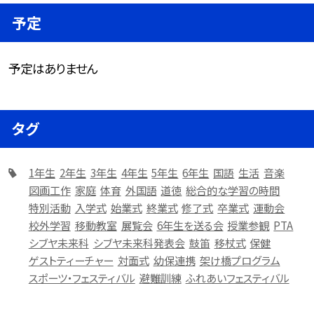
予定
予定はありません
タグ
1年生
2年生
3年生
4年生
5年生
6年生
国語
生活
音楽
図画工作
家庭
体育
外国語
道徳
総合的な学習の時間
特別活動
入学式
始業式
終業式
修了式
卒業式
運動会
校外学習
移動教室
展覧会
6年生を送る会
授業参観
PTA
シブヤ未来科
シブヤ未来科発表会
鼓笛
移杖式
保健
ゲストティーチャー
対面式
幼保連携
架け橋プログラム
スポーツ・フェスティバル
避難訓練
ふれあいフェスティバル