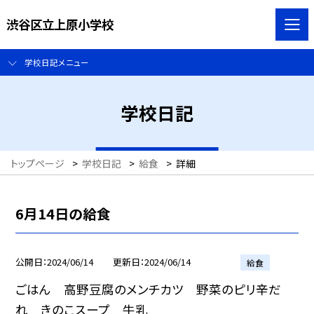
渋谷区立上原小学校
学校日記メニュー
学校日記
トップページ
>
学校日記
>
給食
>
詳細
6月14日の給食
公開日
2024/06/14
更新日
2024/06/14
給食
ごはん 高野豆腐のメンチカツ 野菜のピリ辛だ
れ きのこスープ 牛乳