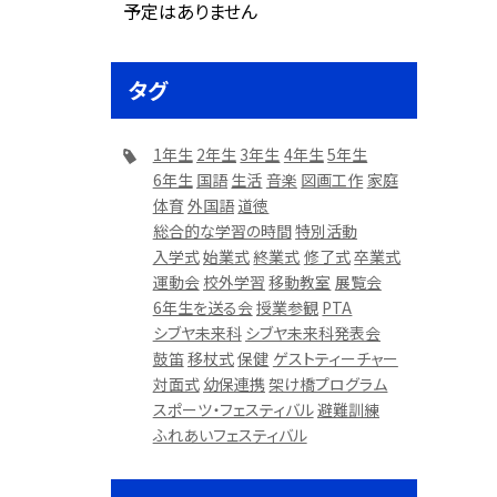
予定はありません
タグ
1年生
2年生
3年生
4年生
5年生
6年生
国語
生活
音楽
図画工作
家庭
体育
外国語
道徳
総合的な学習の時間
特別活動
入学式
始業式
終業式
修了式
卒業式
運動会
校外学習
移動教室
展覧会
6年生を送る会
授業参観
PTA
シブヤ未来科
シブヤ未来科発表会
鼓笛
移杖式
保健
ゲストティーチャー
対面式
幼保連携
架け橋プログラム
スポーツ・フェスティバル
避難訓練
ふれあいフェスティバル