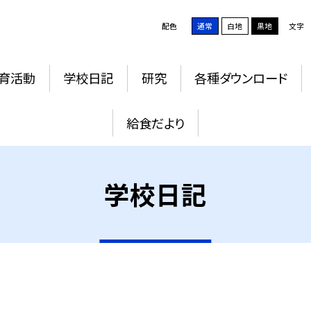
配色
通常
白地
黒地
文字
育活動
学校日記
研究
各種ダウンロード
給食だより
学校日記