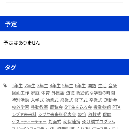
予定
予定はありません
タグ
1年生
2年生
3年生
4年生
5年生
6年生
国語
生活
音楽
図画工作
家庭
体育
外国語
道徳
総合的な学習の時間
特別活動
入学式
始業式
終業式
修了式
卒業式
運動会
校外学習
移動教室
展覧会
6年生を送る会
授業参観
PTA
シブヤ未来科
シブヤ未来科発表会
鼓笛
移杖式
保健
ゲストティーチャー
対面式
幼保連携
架け橋プログラム
スポーツ・フェスティバル
避難訓練
ふれあいフェスティバル