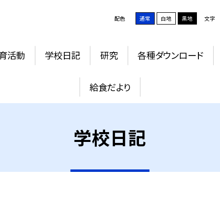
配色
通常
白地
黒地
文字
育活動
学校日記
研究
各種ダウンロード
給食だより
学校日記