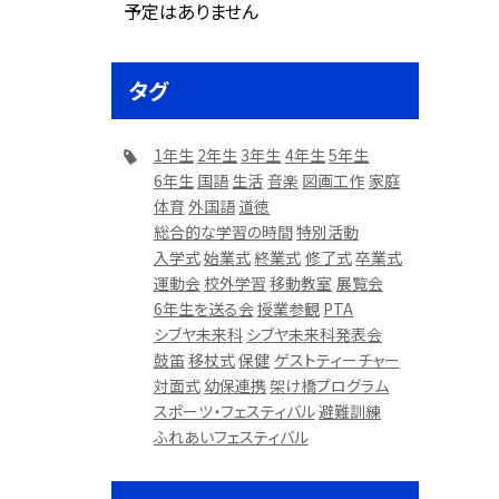
予定はありません
タグ
1年生
2年生
3年生
4年生
5年生
6年生
国語
生活
音楽
図画工作
家庭
体育
外国語
道徳
総合的な学習の時間
特別活動
入学式
始業式
終業式
修了式
卒業式
運動会
校外学習
移動教室
展覧会
6年生を送る会
授業参観
PTA
シブヤ未来科
シブヤ未来科発表会
鼓笛
移杖式
保健
ゲストティーチャー
対面式
幼保連携
架け橋プログラム
スポーツ・フェスティバル
避難訓練
ふれあいフェスティバル