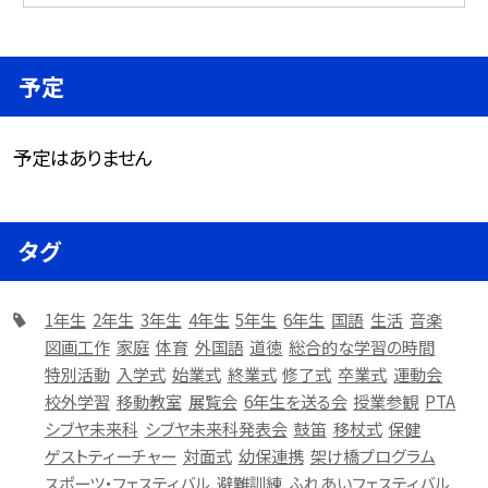
予定
予定はありません
タグ
1年生
2年生
3年生
4年生
5年生
6年生
国語
生活
音楽
図画工作
家庭
体育
外国語
道徳
総合的な学習の時間
特別活動
入学式
始業式
終業式
修了式
卒業式
運動会
校外学習
移動教室
展覧会
6年生を送る会
授業参観
PTA
シブヤ未来科
シブヤ未来科発表会
鼓笛
移杖式
保健
ゲストティーチャー
対面式
幼保連携
架け橋プログラム
スポーツ・フェスティバル
避難訓練
ふれあいフェスティバル