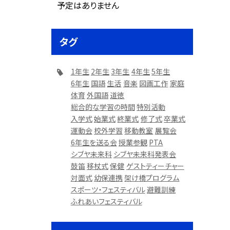
予定はありません
タグ
1年生
2年生
3年生
4年生
5年生
6年生
国語
生活
音楽
図画工作
家庭
体育
外国語
道徳
総合的な学習の時間
特別活動
入学式
始業式
終業式
修了式
卒業式
運動会
校外学習
移動教室
展覧会
6年生を送る会
授業参観
PTA
シブヤ未来科
シブヤ未来科発表会
鼓笛
移杖式
保健
ゲストティーチャー
対面式
幼保連携
架け橋プログラム
スポーツ・フェスティバル
避難訓練
ふれあいフェスティバル