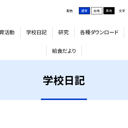
配色
通常
白地
黒地
文字
育活動
学校日記
研究
各種ダウンロード
給食だより
学校日記