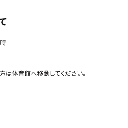
て
1時
は体育館へ移動してください。