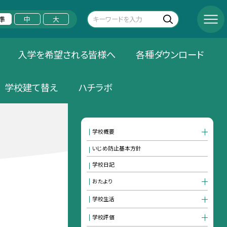
準
中
大
入学を希望される皆様へ
各種ダウンロード
学校建て替え
ハチラボ
学校概要
いじめ防止基本方針
学校日記
おたより
学校生活
学校評価