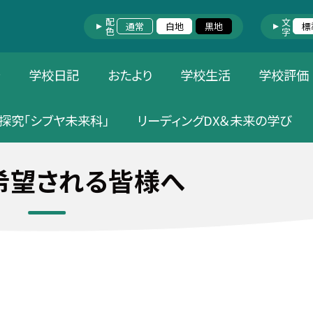
配色
文字
通常
白地
黒地
標
針
学校日記
おたより
学校生活
学校評価
探究「シブヤ未来科」
リーディングDX＆未来の学び
希望される皆様へ