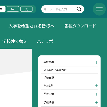
準
中
大
入学を希望される皆様へ
各種ダウンロード
学校建て替え
ハチラボ
学校概要
いじめ防止基本方針
学校日記
おたより
学校生活
学校評価