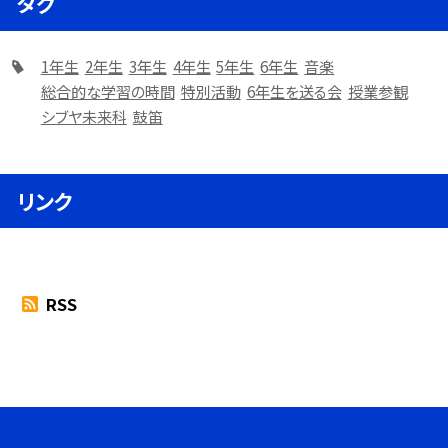
タグ
1年生
2年生
3年生
4年生
5年生
6年生
音楽
総合的な学習の時間
特別活動
6年生を送る会
授業参観
シブヤ未来科
鼓笛
リンク
RSS