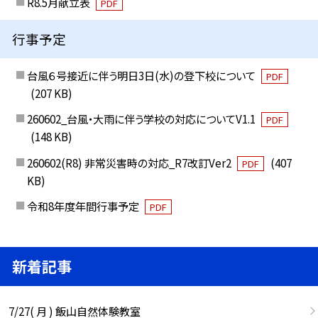
R8.5月献立表
PDF
行事予定
台風６号接近に伴う明日3日(水)の登下校について
PDF
(207 KB)
260602_台風・大雨に伴う学校の対応についてV1.1
PDF
(148 KB)
260602(R8) 非常災害時の対応_R7改訂Ver2
(407
PDF
KB)
令和8年度年間行事予定
PDF
新着記事
7/27( 月 ) 飯山自然体験教室