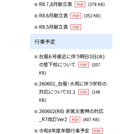
R8.7,8月献立表
(378 KB)
PDF
R8.6月献立表
(352 KB)
PDF
R8.5月献立表
PDF
行事予定
台風６号接近に伴う明日3日(水)
の登下校について
(207
PDF
KB)
260602_台風・大雨に伴う学校の
対応についてV1.1
(148
PDF
KB)
260602(R8) 非常災害時の対応
_R7改訂Ver2
(407 KB)
PDF
令和8年度年間行事予定
PDF