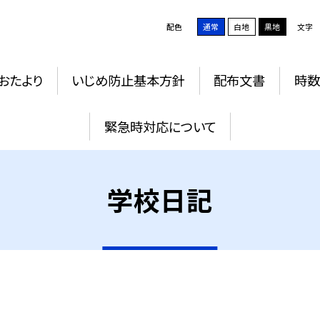
配色
通常
白地
黒地
文字
おたより
いじめ防止基本方針
配布文書
時数
緊急時対応について
学校日記