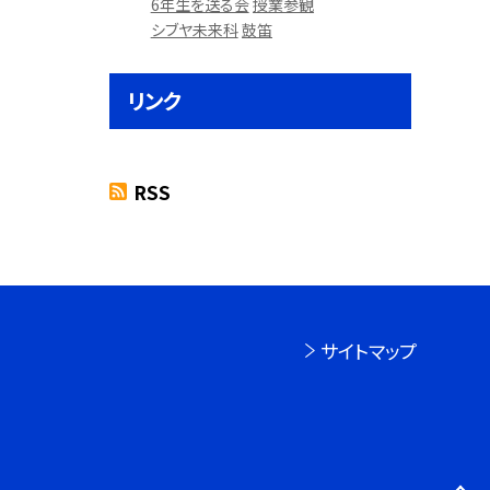
6年生を送る会
授業参観
シブヤ未来科
鼓笛
リンク
RSS
サイトマップ