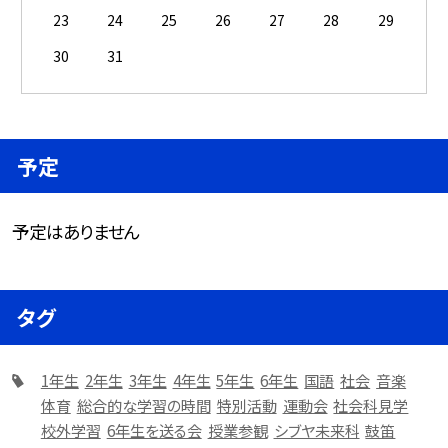
23
24
25
26
27
28
29
30
31
予定
予定はありません
タグ
1年生
2年生
3年生
4年生
5年生
6年生
国語
社会
音楽
体育
総合的な学習の時間
特別活動
運動会
社会科見学
校外学習
6年生を送る会
授業参観
シブヤ未来科
鼓笛