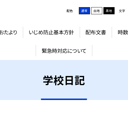
配色
通常
白地
黒地
文字
おたより
いじめ防止基本方針
配布文書
時数
緊急時対応について
学校日記