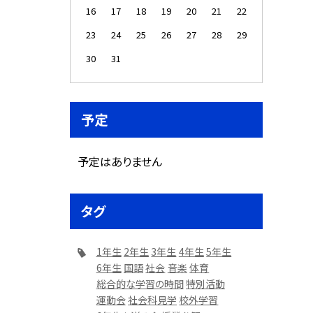
16
17
18
19
20
21
22
23
24
25
26
27
28
29
30
31
予定
予定はありません
タグ
1年生
2年生
3年生
4年生
5年生
6年生
国語
社会
音楽
体育
総合的な学習の時間
特別活動
運動会
社会科見学
校外学習