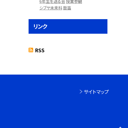
6年生を送る会
授業参観
シブヤ未来科
鼓笛
リンク
RSS
サイトマップ