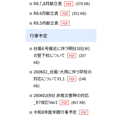
R8.7,8月献立表
(378 KB)
PDF
R8.6月献立表
(352 KB)
PDF
R8.5月献立表
PDF
行事予定
台風６号接近に伴う明日3日(水)
の登下校について
(207
PDF
KB)
260602_台風・大雨に伴う学校の
対応についてV1.1
(148
PDF
KB)
260602(R8) 非常災害時の対応
_R7改訂Ver2
(407 KB)
PDF
令和8年度年間行事予定
PDF