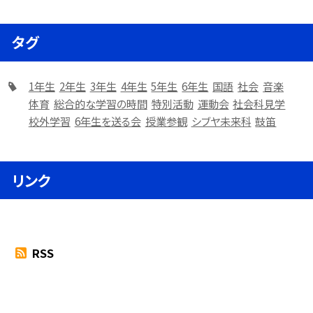
タグ
1年生
2年生
3年生
4年生
5年生
6年生
国語
社会
音楽
体育
総合的な学習の時間
特別活動
運動会
社会科見学
校外学習
6年生を送る会
授業参観
シブヤ未来科
鼓笛
リンク
RSS