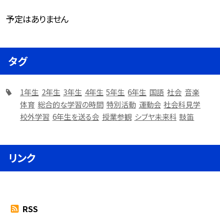
予定はありません
タグ
1年生
2年生
3年生
4年生
5年生
6年生
国語
社会
音楽
体育
総合的な学習の時間
特別活動
運動会
社会科見学
校外学習
6年生を送る会
授業参観
シブヤ未来科
鼓笛
リンク
RSS